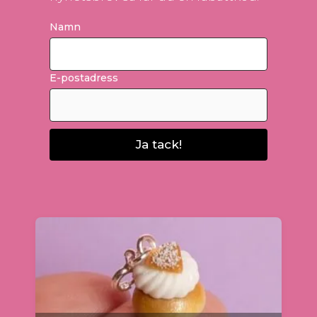
Namn
E-postadress
Ja tack!