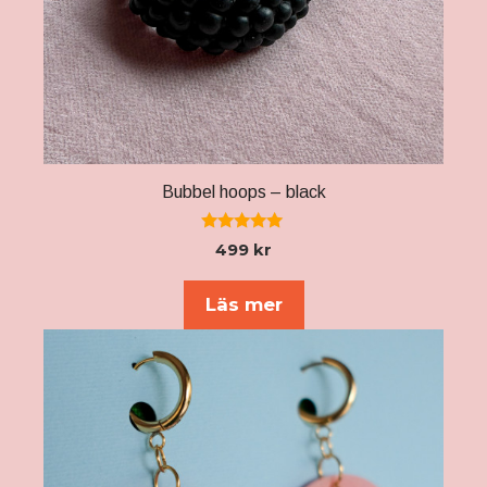
Bubbel hoops – black
5.00
499
kr
av 5
Läs mer