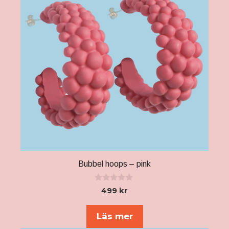
Bubbel hoops – pink
0
499
kr
a
v
5
Läs mer