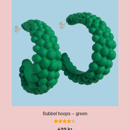
Bubbel hoops – green
4.00
499
kr