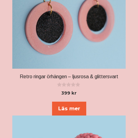
Retro ringar örhängen – ljusrosa & glittersvart
0
399
kr
a
v
5
Läs mer