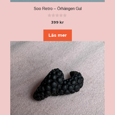
Soo Retro – Örhängen Gul
0
399
kr
a
v
5
Läs mer