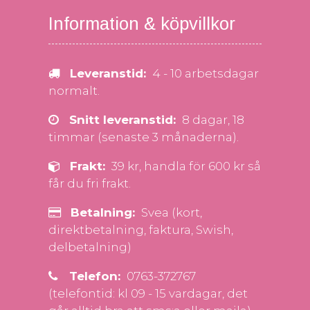
De
Information & köpvillkor
olika
alternativen
kan
Leveranstid:
4 - 10 arbetsdagar
väljas
normalt.
på
produktsidan
Snitt leveranstid:
8 dagar, 18
timmar (senaste 3 månaderna).
Frakt:
39 kr, handla för 600 kr så
får du fri frakt.
Betalning:
Svea (kort,
direktbetalning, faktura, Swish,
delbetalning)
Telefon:
0763-372767
(telefontid: kl 09 - 15 vardagar, det