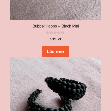
Bubbel Hoops – Black Mini
0
399
kr
a
v
5
Läs mer