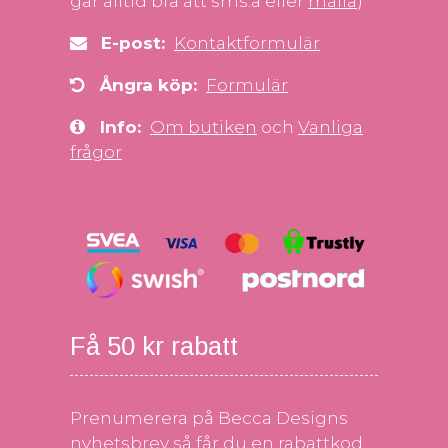
går alltid bra att sms:a eller
maila
)
E-post:
Kontaktformulär
Ångra köp:
Formulär
Info:
Om butiken
och
Vanliga
frågor
Få 50 kr rabatt
Prenumerera på Becca Designs
nyhetsbrev så får du en rabattkod.