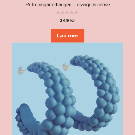
Retro ringar örhängen – orange & cerise
0
349
kr
a
v
5
Läs mer