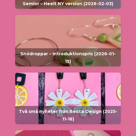
Semlor – Heelt NY version (2026-02-03)
Snödroppar – Introduktionspris (2026-01-
15)
Två små nyheter från Becca Design (2025-
11-16)