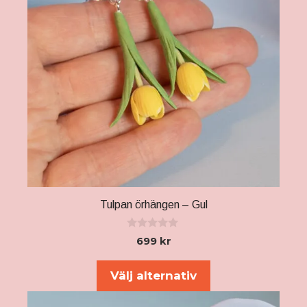
Tulpan örhängen – Gul
0
699
kr
a
v
5
Välj alternativ