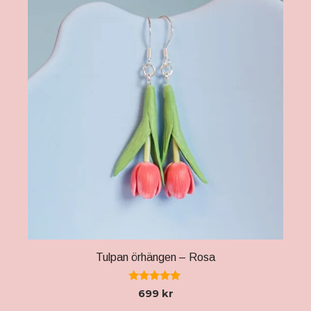
Tulpan örhängen – Rosa
5.00
699
kr
av 5