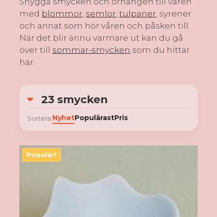
Snygga smycken och örhängen till våren
med
blommor
,
semlor
,
tulpaner
, syrener
och annat som hör våren och påsken till.
När det blir ännu varmare ut kan du gå
över till
sommar-smycken
som du hittar
här.
23 smycken
Nyhet
Populärast
Pris
Sortera: