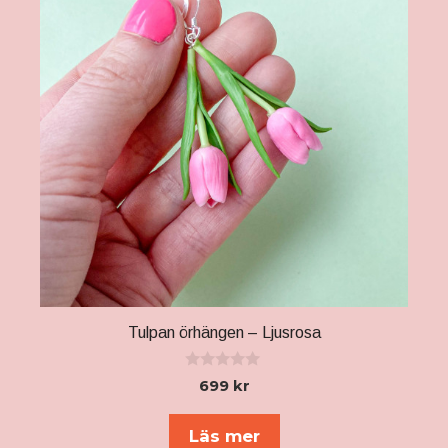
varianter.
De
olika
alternativen
kan
väljas
på
produktsidan
Tulpan örhängen – Ljusrosa
0
699
kr
a
v
5
Läs mer