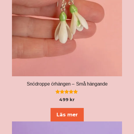
Snödroppe örhängen – Små hängande
5.00
499
kr
av 5
Läs mer