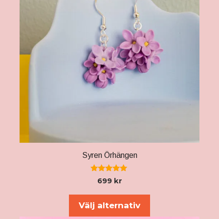
Syren Örhängen
5.00
699
kr
av 5
Välj alternativ