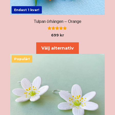
Endast 1 kvar!
Tulpan örhängen – Orange
5.00
699
kr
av 5
Välj alternativ