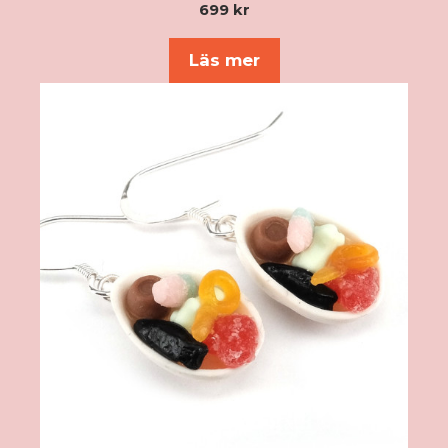
0
699
kr
a
v
5
Läs mer