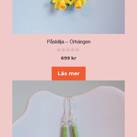
Påsklilja – Örhängen
0
699
kr
a
v
5
Läs mer