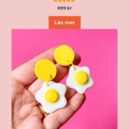
5.00
699
kr
av 5
Läs mer