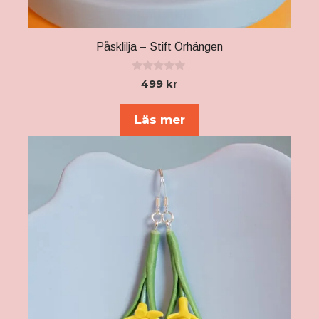
Påsklilja – Stift Örhängen
0
499
kr
a
v
5
Läs mer