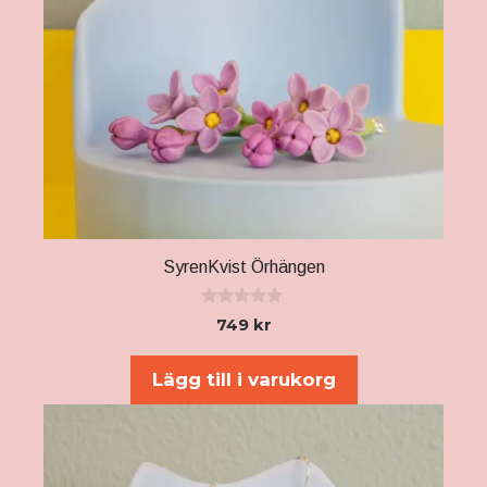
SyrenKvist Örhängen
0
749
kr
a
v
5
Lägg till i varukorg