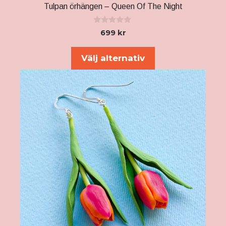
Tulpan örhängen – Queen Of The Night
0
699
kr
a
v
5
Välj alternativ