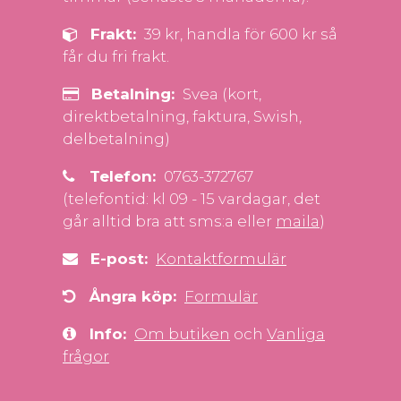
Frakt:
39 kr, handla för 600 kr så
får du fri frakt.
Betalning:
Svea (kort,
direktbetalning, faktura, Swish,
delbetalning)
Telefon:
0763-372767
(telefontid: kl 09 - 15 vardagar, det
går alltid bra att sms:a eller
maila
)
E-post:
Kontaktformulär
Ångra köp:
Formulär
Info:
Om butiken
och
Vanliga
frågor