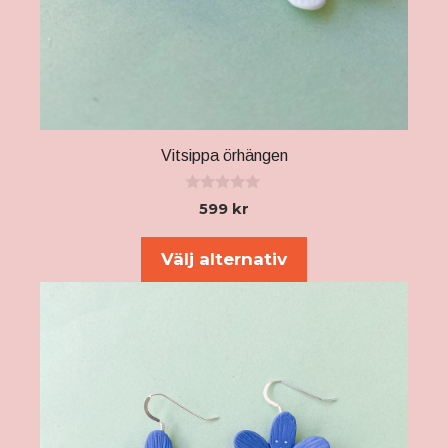
Vitsippa örhängen
0
599
kr
a
v
5
Välj alternativ