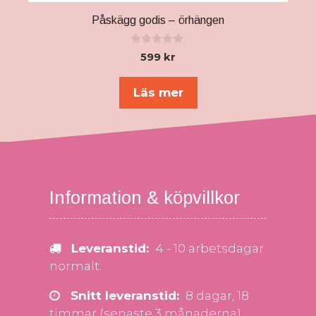
Påskägg godis – örhängen
0
599
kr
a
v
5
Läs mer
Information & köpvillkor
Leveranstid:
4 - 10 arbetsdagar
normalt.
Snitt leveranstid:
8 dagar, 18
timmar (senaste 3 månaderna).