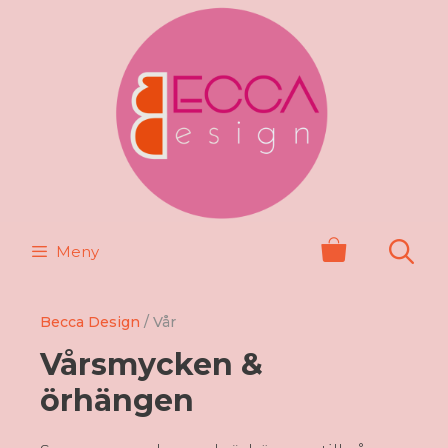
Hoppa
till
innehåll
Meny
Becca Design
/ Vår
Vårsmycken &
örhängen