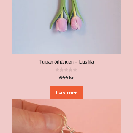
Tulpan örhängen – Ljus lila
0
699
kr
a
v
5
Läs mer