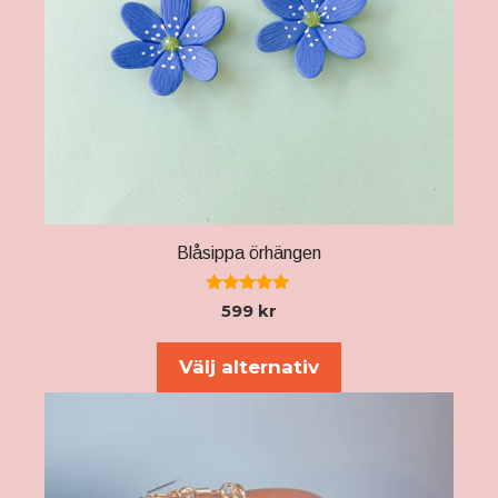
Blåsippa örhängen
5.00
599
kr
av 5
Välj alternativ