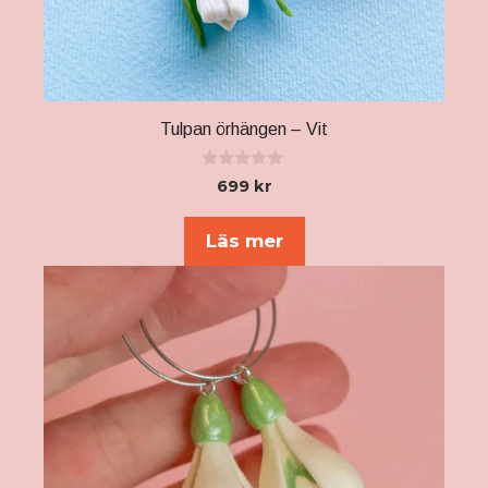
Tulpan örhängen – Vit
0
699
kr
a
v
5
Läs mer