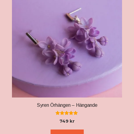
Syren Örhängen – Hängande
5.00
749
kr
av 5