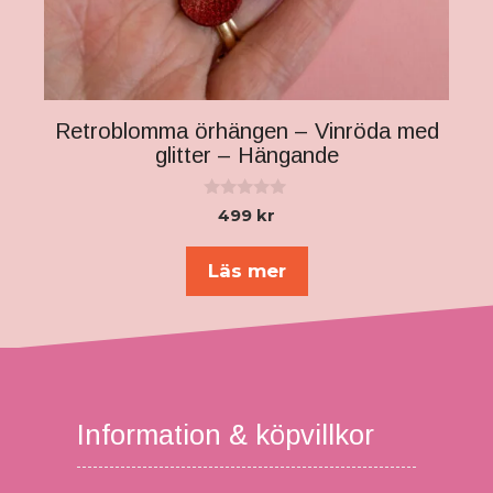
Retroblomma örhängen – Vinröda med
glitter – Hängande
0
499
kr
a
v
5
Läs mer
Information & köpvillkor