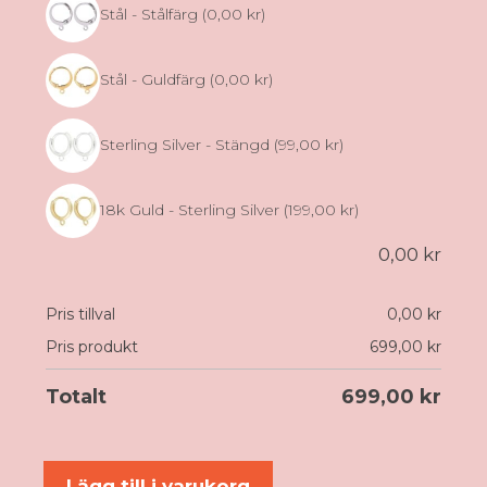
Stål - Stålfärg
(0,00 kr)
Stål - Guldfärg
(0,00 kr)
Sterling Silver - Stängd
(99,00 kr)
18k Guld - Sterling Silver
(199,00 kr)
0,00
kr
Pris tillval
0,00
kr
Pris produkt
699,00
kr
Totalt
699,00
kr
Tulpan
Lägg till i varukorg