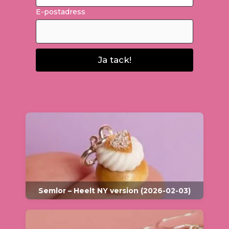
E-postadress
Ja tack!
Semlor – Heelt NY version (2026-02-03)