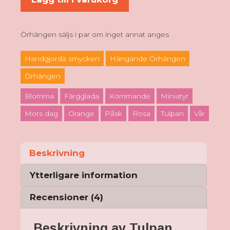
örhängen
-
Orange
Örhängen säljs i par om inget annat anges
mängd
Handgjorda smycken
Hängande Örhängen
Örhängen
Blomma
Färgglada
Kommande
Miniatyr
Mors dag
Orange
Påsk
Rosa
Tulpan
Vår
Beskrivning
Ytterligare information
Recensioner (4)
Beskrivning av Tulpan