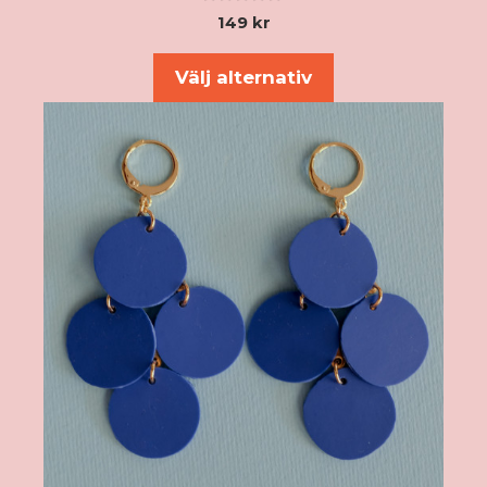
0
149
kr
a
v
5
Välj alternativ