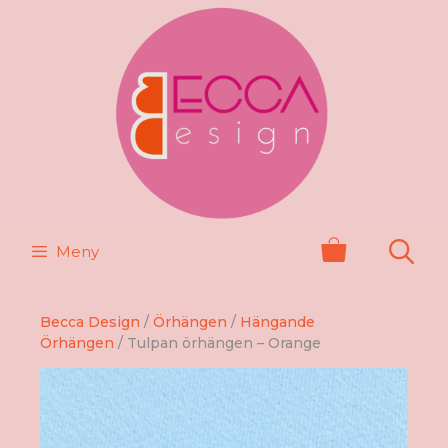
Hoppa
till
innehåll
Meny
Becca Design
/
Örhängen
/
Hängande
Örhängen
/ Tulpan örhängen – Orange