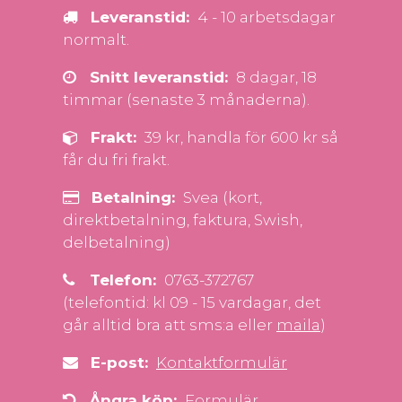
Leveranstid:
4 - 10 arbetsdagar
normalt.
Snitt leveranstid:
8 dagar, 18
timmar (senaste 3 månaderna).
Frakt:
39 kr, handla för 600 kr så
får du fri frakt.
Betalning:
Svea (kort,
direktbetalning, faktura, Swish,
delbetalning)
Telefon:
0763-372767
(telefontid: kl 09 - 15 vardagar, det
går alltid bra att sms:a eller
maila
)
E-post:
Kontaktformulär
Ångra köp:
Formulär