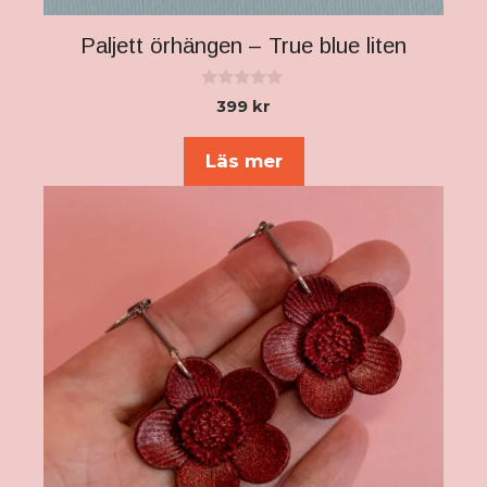
Paljett örhängen – True blue liten
0
399
kr
a
v
5
Läs mer