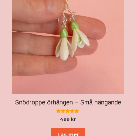
Snödroppe örhängen – Små hängande
5.00
499
kr
av 5
Läs mer