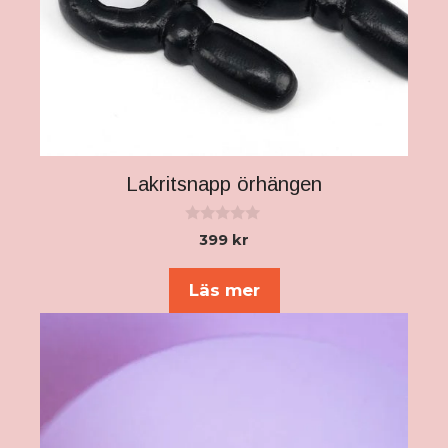
Lakritsnapp örhängen
0
399
kr
a
v
5
Läs mer