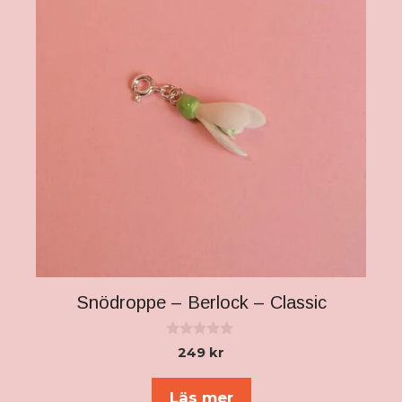
Snödroppe – Berlock – Classic
0
249
kr
a
v
5
Läs mer