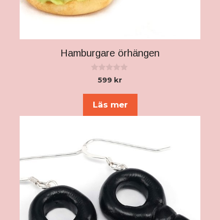
Hamburgare örhängen
0
599
kr
a
v
5
Läs mer