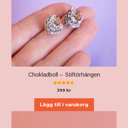
Chokladboll – Stiftörhängen
4.50
399
kr
av 5
Lägg till i varukorg