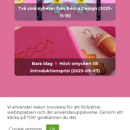
Två små nyheter från Becca Design (2025-
11-16)
Bara idag
Höst-smycken till
introduktionspris! (2025-09-07)
Vi använder kakor (cookies) för att förbättra
webbplatsen och din användarupplevelse. Genom att
klicka på "Ok" godkänner du det.
© Becca Design - 2026 - Unika
smycken
,
berlocker
&
Välj alternativ
Cookie settings
Ok
349
kr