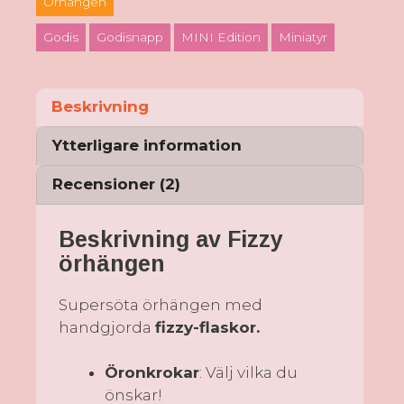
Örhängen
Godis
Godisnapp
MINI Edition
Miniatyr
Beskrivning
Ytterligare information
Recensioner (2)
Beskrivning av Fizzy
örhängen
Supersöta örhängen med
handgjorda
fizzy-flaskor.
Öronkrokar
: Välj vilka du
önskar!