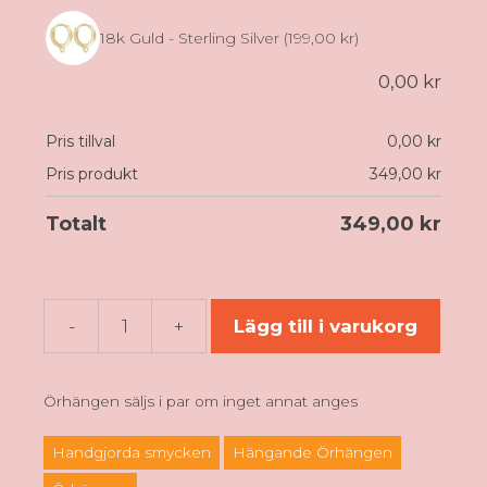
18k Guld - Sterling Silver
(199,00 kr)
0,00
kr
Pris tillval
0,00
kr
Pris produkt
349,00
kr
Totalt
349,00
kr
-
+
Lägg till i varukorg
Fizzy
örhängen
mängd
Örhängen säljs i par om inget annat anges
Handgjorda smycken
Hängande Örhängen