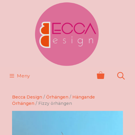
Hoppa
till
innehåll
Meny
Becca Design
/
Örhängen
/
Hängande
Örhängen
/ Fizzy örhängen