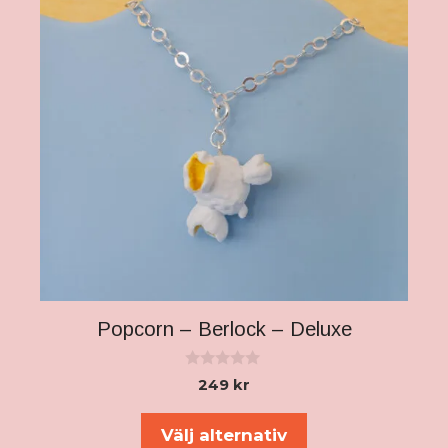
Popcorn – Berlock – Deluxe
0
249
kr
a
v
5
Välj alternativ