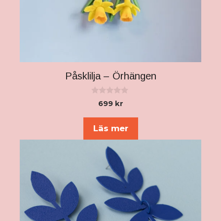
produktsidan
Påsklilja – Örhängen
0
699
kr
a
v
5
Läs mer