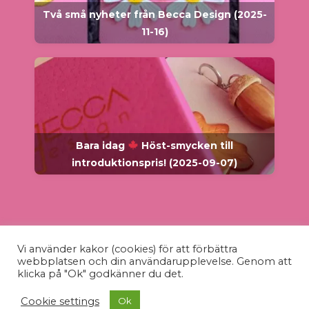
Två små nyheter från Becca Design (2025-
11-16)
Bara idag
Höst-smycken till
introduktionspris! (2025-09-07)
Vi använder kakor (cookies) för att förbättra
webbplatsen och din användarupplevelse. Genom att
klicka på "Ok" godkänner du det.
© Becca Design - 2026 - Unika
smycken
,
berlocker
&
Cookie settings
Ok