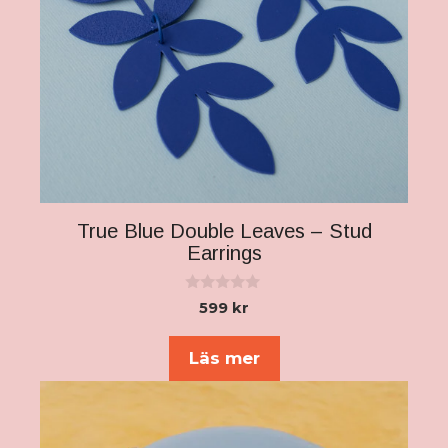
True Blue Double Leaves – Stud
Earrings
0
599
kr
a
v
5
Läs mer