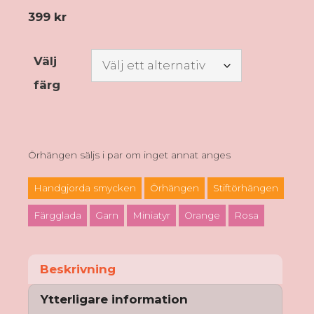
399
kr
Välj
färg
Örhängen säljs i par om inget annat anges
Handgjorda smycken
Örhängen
Stiftörhängen
Färgglada
Garn
Miniatyr
Orange
Rosa
Beskrivning
Ytterligare information