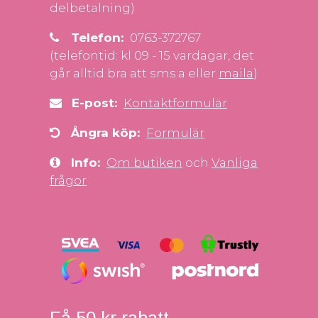
delbetalning)
Telefon:
0763-372767
(telefontid: kl 09 - 15 vardagar, det
går alltid bra att sms:a eller
maila
)
E-post:
Kontaktformulär
Ångra köp:
Formulär
Info:
Om butiken
och
Vanliga
frågor
Få 50 kr rabatt