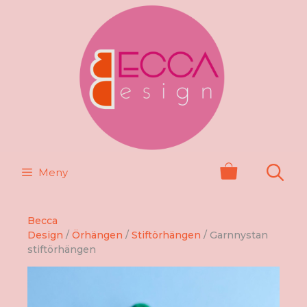
Hoppa
till
innehåll
Meny
Becca
Design
/
Örhängen
/
Stiftörhängen
/ Garnnystan
stiftörhängen