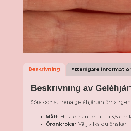
Beskrivning
Ytterligare informatio
Beskrivning av Geléhjä
Söta och stilrena geléhjärtan örhänge
Mått
: Hela örhänget är ca 3,5 cm l
Öronkrokar
: Välj vilka du önskar!