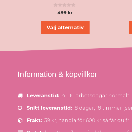
0
499
kr
a
v
5
Välj alternativ
Information & köpvillkor
Leveranstid:
4 - 10 arbetsdagar normalt.
Snitt leveranstid:
8 dagar, 18 timmar (s
Frakt:
39 kr, handla för 600 kr så får du fri 