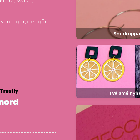
ktura, Swish,
5 vardagar, det går
Snödroppar
Två små nyhe