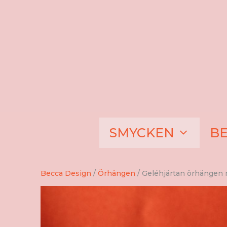
Hoppa
till
innehåll
SMYCKEN
B
Becca Design
/
Örhängen
/ Geléhjärtan örhängen