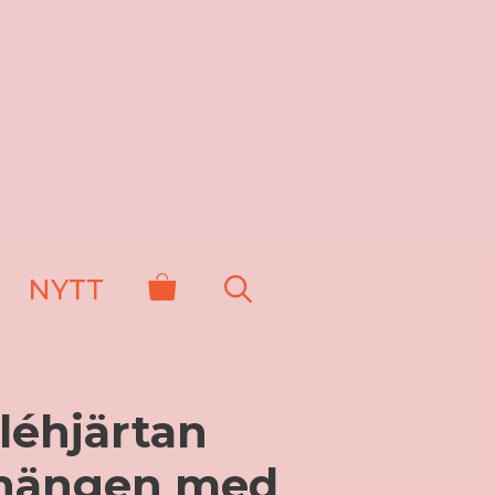
NYTT
léhjärtan
hängen med