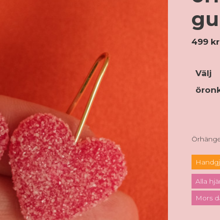
gu
499
kr
Välj
öron
Örhängen
Handgj
Alla hj
Mors d