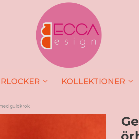
ERLOCKER
KOLLEKTIONER
 med guldkrok
Ge
ör