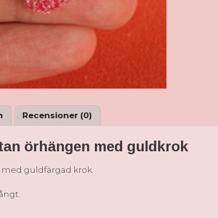
n
Recensioner (0)
rtan örhängen med guldkrok
n med guldfärgad krok.
ångt.