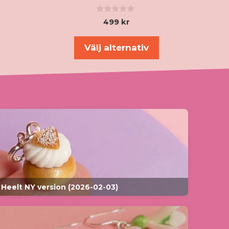
0
499
kr
a
v
5
Välj alternativ
 Heelt NY version (2026-02-03)