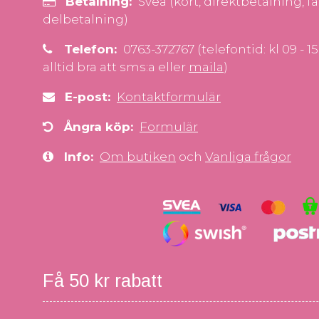
Betalning:
Svea (kort, direktbetalning, fa
delbetalning)
Telefon:
0763-372767 (telefontid: kl 09 - 1
alltid bra att sms:a eller
maila
)
E-post:
Kontaktformulär
Ångra köp:
Formulär
Info:
Om butiken
och
Vanliga frågor
Få 50 kr rabatt