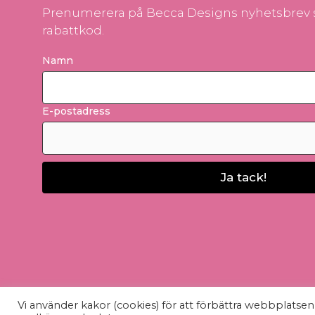
Prenumerera på Becca Designs nyhetsbrev s
rabattkod.
Namn
E-postadress
Ja tack!
Vi använder kakor (cookies) för att förbättra webbplatse
© Becca Design - 