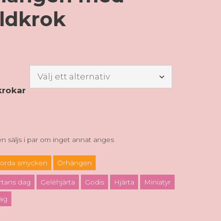
ldkrok
krokar
 säljs i par om inget annat anges
orda smycken
Örhängen
ärtans dag
Geléhjärta
Godis
Hjärta
Miniatyr
ag