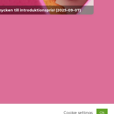
cken till introduktionspris! (2025-09-07)
Cookie settings
Ok
ntakt
|
Om butiken