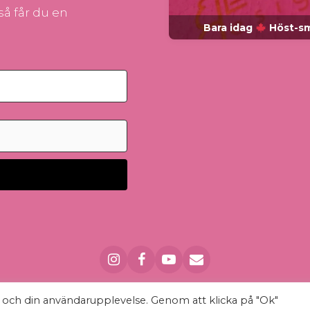
å får du en
Bara idag
Höst-smy
n och din användarupplevelse. Genom att klicka på "Ok"
2026 - Unika
smycken
,
berlocker
&
örhängen
|
Köpvillkor
|
Ko