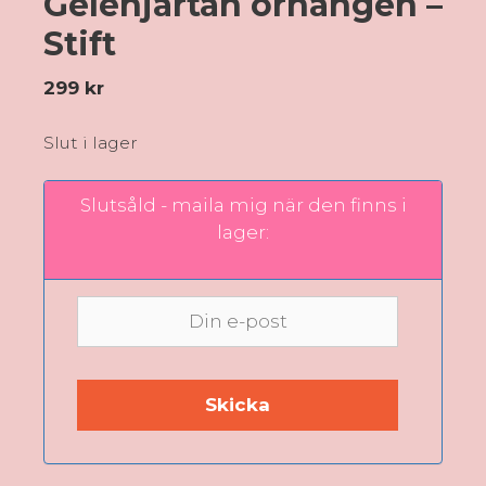
Geléhjärtan örhängen –
Stift
299
kr
Slut i lager
Slutsåld - maila mig när den finns i
lager: