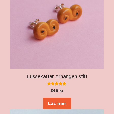
Lussekatter örhängen stift
5.00
349
kr
av 5
Läs mer