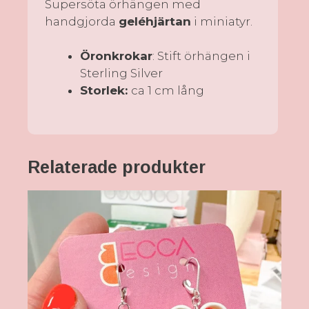
Supersöta örhängen med
handgjorda
geléhjärtan
i miniatyr.
Öronkrokar
: Stift örhängen i
Sterling Silver
Storlek:
ca 1 cm lång
Relaterade produkter