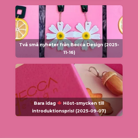
Två små nyheter från Becca Design (2025-
11-16)
Bara idag
Höst-smycken till
introduktionspris! (2025-09-07)