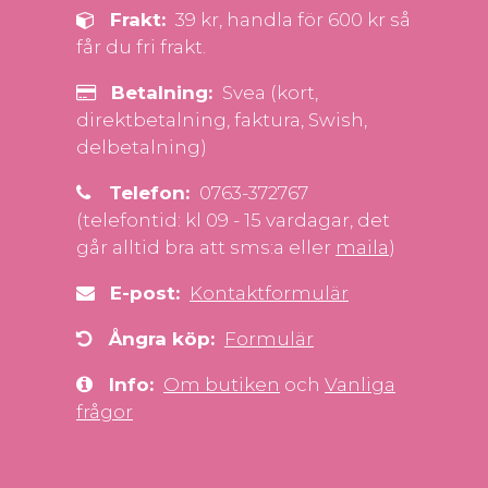
Frakt:
39 kr, handla för 600 kr så
får du fri frakt.
Betalning:
Svea (kort,
direktbetalning, faktura, Swish,
delbetalning)
Telefon:
0763-372767
(telefontid: kl 09 - 15 vardagar, det
går alltid bra att sms:a eller
maila
)
E-post:
Kontaktformulär
Ångra köp:
Formulär
Info:
Om butiken
och
Vanliga
frågor