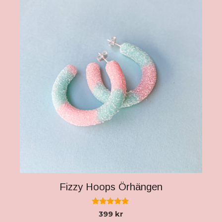
Fizzy Hoops Örhängen
5.00
399
kr
av 5