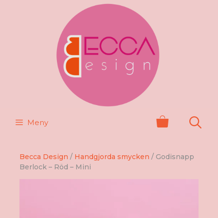
Hoppa
till
innehåll
Meny
Becca Design
/
Handgjorda smycken
/ Godisnapp
Berlock – Röd – Mini