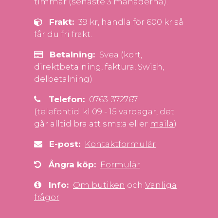
timmar (senaste 3 månaderna).
Frakt:
39 kr, handla för 600 kr så
får du fri frakt.
Betalning:
Svea (kort,
direktbetalning, faktura, Swish,
delbetalning)
Telefon:
0763-372767
(telefontid: kl 09 - 15 vardagar, det
går alltid bra att sms:a eller
maila
)
E-post:
Kontaktformulär
Ångra köp:
Formulär
Info:
Om butiken
och
Vanliga
frågor