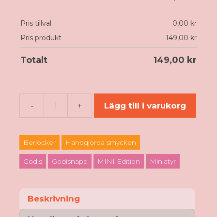
Pris tillval
0,00
kr
Pris produkt
149,00
kr
Totalt
149,00
kr
-
+
Lägg till i varukorg
Godisnapp
Berlock
-
Berlocker
Handgjorda smycken
Röd
-
Godis
Godisnapp
MINI Edition
Miniatyr
Mini
mängd
Beskrivning