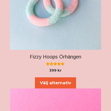
Fizzy Hoops Örhängen
5.00
399
kr
av 5
Den
här
Välj alternativ
produkten
har
flera
varianter.