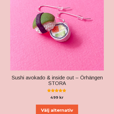
De
olika
alternativen
kan
väljas
på
produktsidan
Sushi avokado & inside out – Örhängen
STORA
5.00
499
kr
av 5
Den
här
Välj alternativ