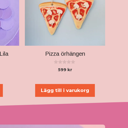
Lila
Pizza örhängen
0
599
kr
a
v
5
Lägg till i varukorg