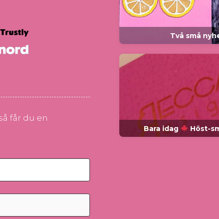
Två små nyhe
å får du en
Bara idag
Höst-smy