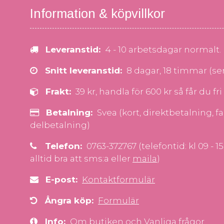
Information & köpvillkor
Leveranstid:
4 - 10 arbetsdagar normalt.
Snitt leveranstid:
8 dagar, 18 timmar (s
Frakt:
39 kr, handla för 600 kr så får du fri 
Betalning:
Svea (kort, direktbetalning, fa
delbetalning)
Telefon:
0763-372767 (telefontid: kl 09 - 1
alltid bra att sms:a eller
maila
)
E-post:
Kontaktformulär
Ångra köp:
Formulär
Info:
Om butiken
och
Vanliga frågor