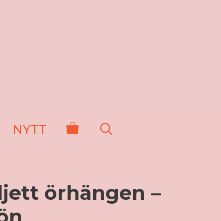
NYTT
ljett örhängen –
ön