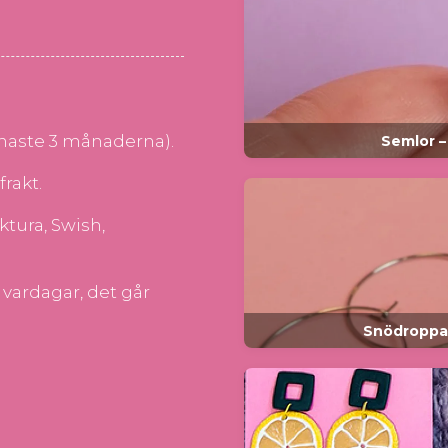
enaste 3 månaderna).
Semlor –
frakt.
ktura, Swish,
5 vardagar, det går
Snödroppar