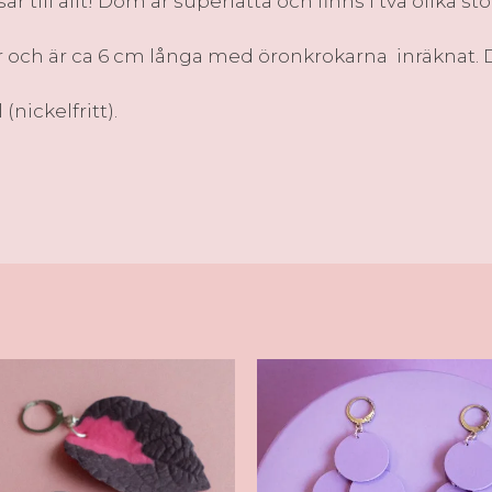
ll allt! Dom är superlätta och finns i två olika storl
r och är ca 6 cm långa med öronkrokarna inräknat. De
 (nickelfritt).
Den
här
produkten
har
flera