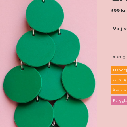
399
kr
Välj 
Örhängen
Handgj
Örhän
Stora 
Färggl