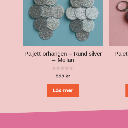
Paljett örhängen – Rund silver
Pale
– Mellan
0
599
kr
a
v
5
Läs mer