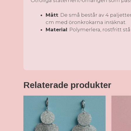
Otroliga statement-örhängen som passar ti
Mått
: De små består av 4 paljette
cm med öronkrokarna inräknat.
Material
: Polymerlera, rostfritt stål
Relaterade produkter