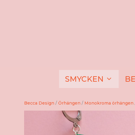
Hoppa
till
innehåll
SMYCKEN
B
Becca Design
/
Örhängen
/
Monokroma örhängen