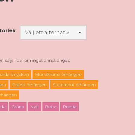
storlek
 säljs i par om inget annat anges
orda smycken
Monokroma örhängen
gen
Paljett örhängen
Statement örhängen
örhängen
ada
Gröna
Nytt
Retro
Runda