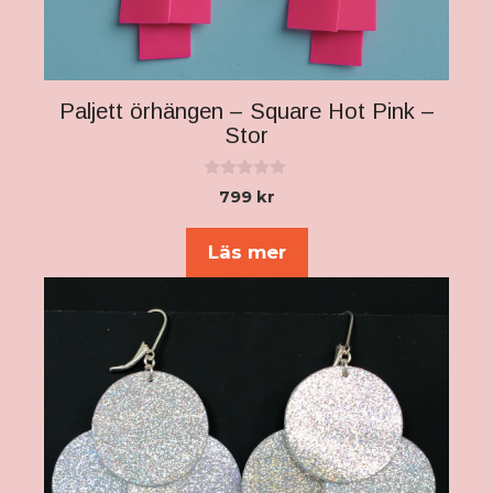
Paljett örhängen – Square Hot Pink –
Stor
0
799
kr
a
v
5
Läs mer