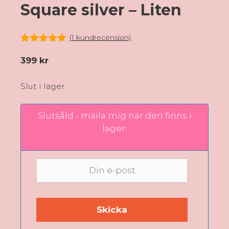
Square silver – Liten
(
1
kundrecension)
5.00
av 5
399
kr
Slut i lager
Slutsåld - maila mig när den finns i
lager: