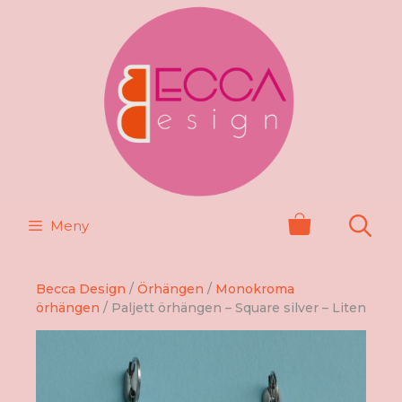
Hoppa
till
innehåll
Meny
Becca Design
/
Örhängen
/
Monokroma
örhängen
/ Paljett örhängen – Square silver – Liten