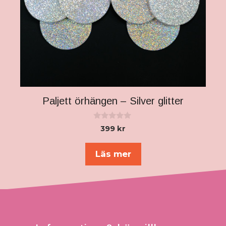
Paljett örhängen – Silver glitter
0
399
kr
a
v
5
Läs mer