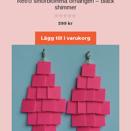
Retro smörblomma örhängen – black
shimmer
0
599
kr
a
v
5
Lägg till i varukorg