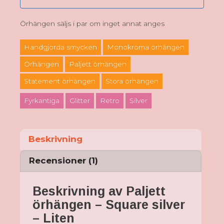
Örhängen säljs i par om inget annat anges
Handgjorda smycken
Monokroma örhängen
Örhängen
Paljett örhängen
Statement örhängen
Stora örhängen
Fyrkantiga
Glitter
Retro
Silver
Beskrivning
Recensioner (1)
Beskrivning av Paljett
örhängen – Square silver
– Liten