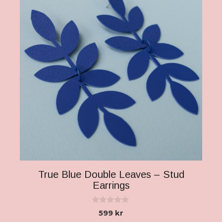
True Blue Double Leaves – Stud
Earrings
0
599
kr
a