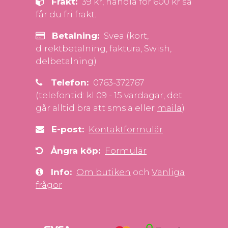
Frakt:
39 kr, handla för 600 kr så
får du fri frakt.
Betalning:
Svea (kort,
direktbetalning, faktura, Swish,
delbetalning)
Telefon:
0763-372767
(telefontid: kl 09 - 15 vardagar, det
går alltid bra att sms:a eller
maila
)
E-post:
Kontaktformulär
Ångra köp:
Formulär
Info:
Om butiken
och
Vanliga
frågor