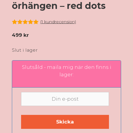
örhängen – red dots
(
1
kundrecension)
5.00
av 5
499
kr
Slut i lager
Slutsåld - maila mig när den finns i
lager: