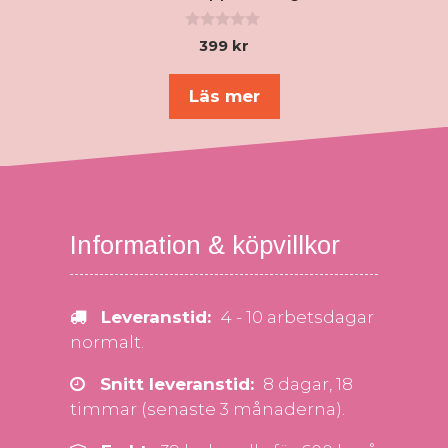
0
399
kr
a
v
5
Läs mer
Information & köpvillkor
Leveranstid:
4 - 10 arbetsdagar
normalt.
Snitt leveranstid:
8 dagar, 18
timmar (senaste 3 månaderna).