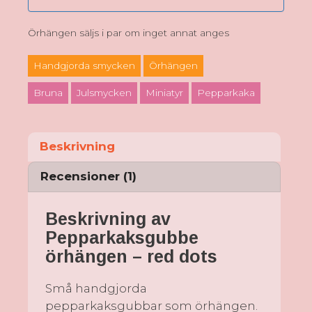
Örhängen säljs i par om inget annat anges
Handgjorda smycken
Örhängen
Bruna
Julsmycken
Miniatyr
Pepparkaka
Beskrivning
Recensioner (1)
Beskrivning av
Pepparkaksgubbe
örhängen – red dots
Små handgjorda
pepparkaksgubbar som örhängen.