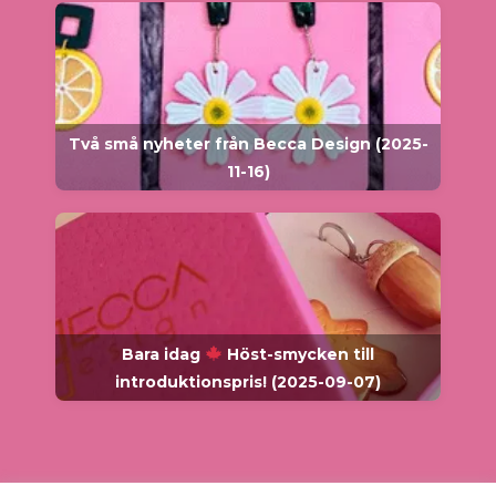
Två små nyheter från Becca Design (2025-
11-16)
Bara idag
Höst-smycken till
introduktionspris! (2025-09-07)