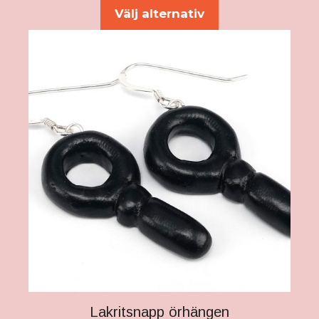
5
Välj alternativ
Lakritsnapp örhängen