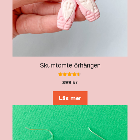
Skumtomte örhängen
4.43
399
kr
av 5
Läs mer