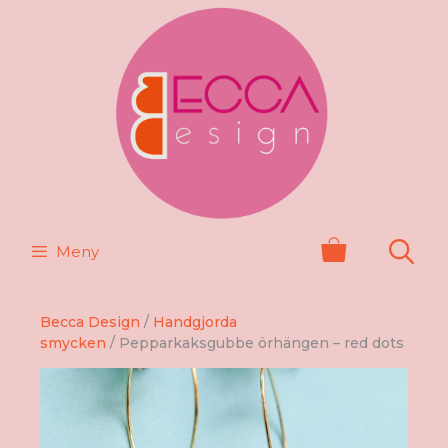
Hoppa
till
innehåll
Meny
Becca Design
/
Handgjorda
smycken
/ Pepparkaksgubbe örhängen – red dots