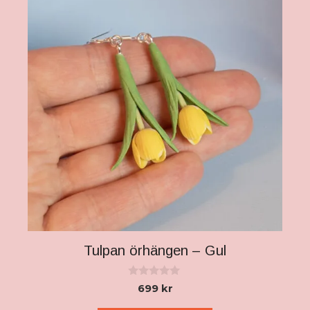
Tulpan örhängen – Gul
0
699
kr
a
v