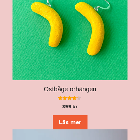
Ostbåge örhängen
4.00
399
kr
av 5
Läs mer