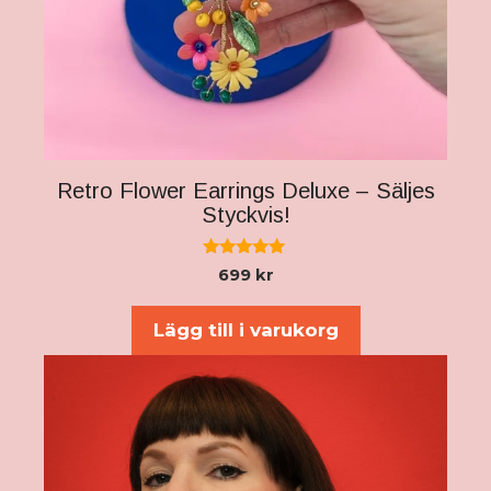
Retro Flower Earrings Deluxe – Säljes
Styckvis!
5.00
699
kr
av 5
Lägg till i varukorg