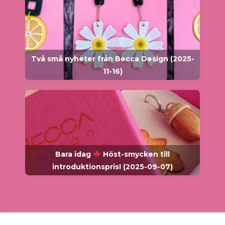
Två små nyheter från Becca Design (2025-
11-16)
Bara idag
Höst-smycken till
introduktionspris! (2025-09-07)