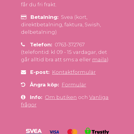
får du fri frakt.
Betalning:
Svea (kort,
direktbetalning, faktura, Swish,
delbetalning)
Telefon:
0763-372767
(telefontid: kl 09 - 15 vardagar, det
går alltid bra att sms:a eller
maila
)
E-post:
Kontaktformulär
Ångra köp:
Formulär
Info:
Om butiken
och
Vanliga
frågor