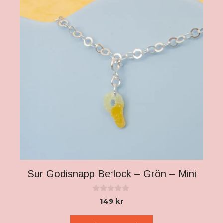
Sur Godisnapp Berlock – Grön – Mini
0
149
kr
a
v
5