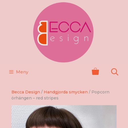
Hoppa
till
innehåll
Meny
Becca Design
/
Handgjorda smycken
/ Popcorn
örhängen – red stripes