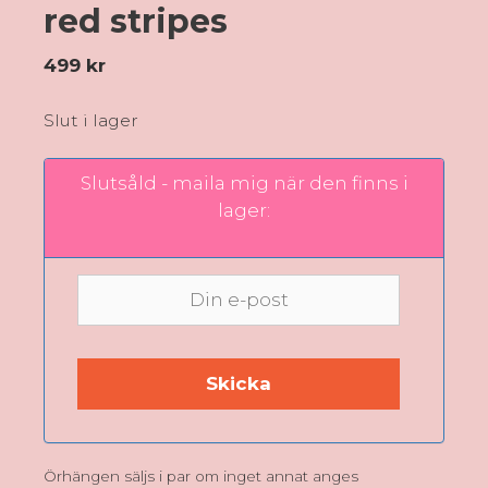
red stripes
499
kr
Slut i lager
Slutsåld - maila mig när den finns i
lager:
Örhängen säljs i par om inget annat anges