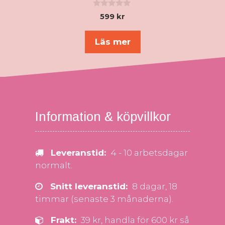
0
599
kr
a
v
5
Läs mer
Information & köpvillkor
Leveranstid:
4 - 10 arbetsdagar
normalt.
Snitt leveranstid:
8 dagar, 18
timmar (senaste 3 månaderna).
Frakt:
39 kr, handla för 600 kr så