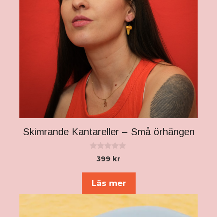
Skimrande Kantareller – Små örhängen
0
399
kr
a
v
5
Läs mer