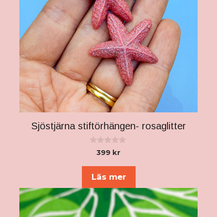
alternativen
kan
väljas
på
produktsidan
Sjöstjärna stiftörhängen- rosaglitter
0
399
kr
a
v
5
Läs mer