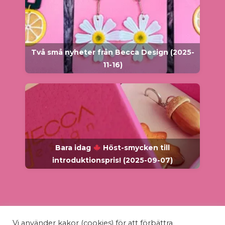
Två små nyheter från Becca Design (2025-
11-16)
Bara idag
Höst-smycken till
introduktionspris! (2025-09-07)
Vi använder kakor (cookies) för att förbättra