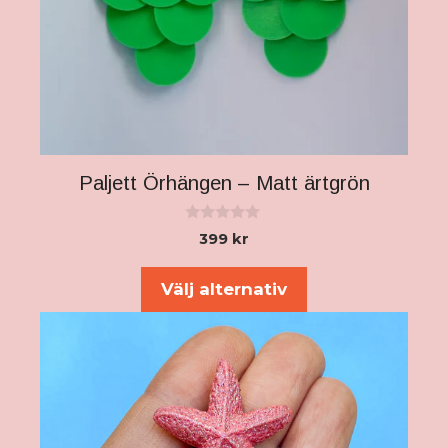
Paljett Örhängen – Matt ärtgrön
0
399
kr
a
Den
v
5
här
Välj alternativ
produkten
har
flera
varianter.
De
olika