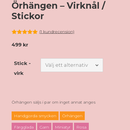
Örhängen – Virknål /
Stickor
(
1
kundrecension)
5.00
av 5
499
kr
Stick -
virk
Örhängen säljs i par om inget annat anges
Handgjorda smycken
Örhängen
Färgglada
Garn
Miniatyr
Rosa