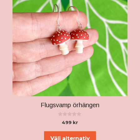
Flugsvamp örhängen
0
499
kr
a
v
5
Välj alternativ