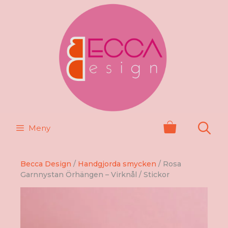
Hoppa
till
innehåll
Meny
Becca Design
/
Handgjorda smycken
/ Rosa
Garnnystan Örhängen – Virknål / Stickor