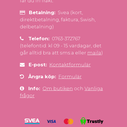
får du fri frakt.
Betalning:
Svea (kort,
direktbetalning, faktura, Swish,
delbetalning)
Telefon:
0763-372767
(telefontid: kl 09 - 15 vardagar, det
går alltid bra att sms:a eller
maila
)
E-post:
Kontaktformulär
Ångra köp:
Formulär
Info:
Om butiken
och
Vanliga
frågor