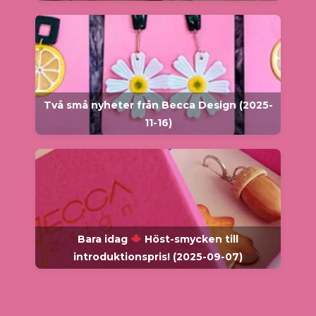
Två små nyheter från Becca Design (2025-
11-16)
Bara idag
Höst-smycken till
introduktionspris! (2025-09-07)