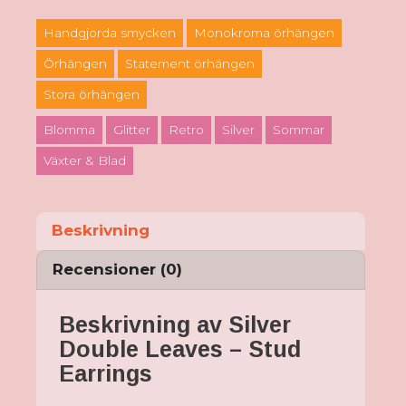
Handgjorda smycken
Monokroma örhängen
Örhängen
Statement örhängen
Stora örhängen
Blomma
Glitter
Retro
Silver
Sommar
Växter & Blad
Beskrivning
Recensioner (0)
Beskrivning av Silver
Double Leaves – Stud
Earrings