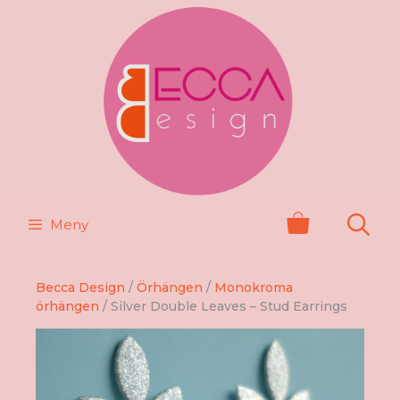
Hoppa
till
innehåll
Meny
Becca Design
/
Örhängen
/
Monokroma
örhängen
/ Silver Double Leaves – Stud Earrings