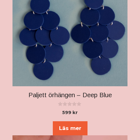
De
olika
alternativen
kan
väljas
på
produktsidan
Paljett örhängen – Deep Blue
0
599
kr
a
v
5
Läs mer