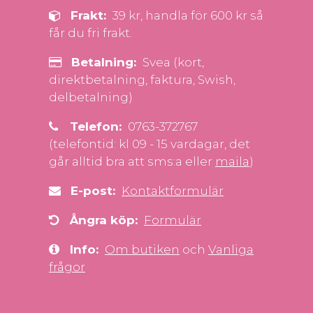
Frakt:
39 kr, handla för 600 kr så
får du fri frakt.
Betalning:
Svea (kort,
direktbetalning, faktura, Swish,
delbetalning)
Telefon:
0763-372767
(telefontid: kl 09 - 15 vardagar, det
går alltid bra att sms:a eller
maila
)
E-post:
Kontaktformulär
Ångra köp:
Formulär
Info:
Om butiken
och
Vanliga
frågor