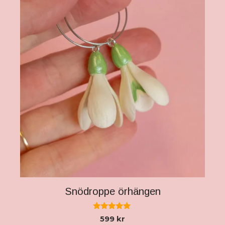
Snödroppe örhängen
5.00
599
kr
av 5