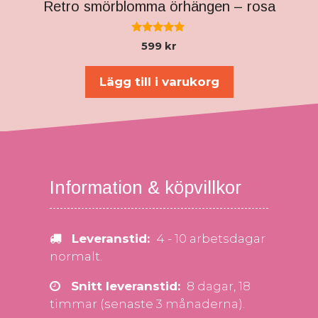
Retro smörblomma örhängen – rosa
5.00
599
kr
av 5
Lägg till i varukorg
Information & köpvillkor
Leveranstid:
4 - 10 arbetsdagar
normalt.
Snitt leveranstid:
8 dagar, 18
timmar (senaste 3 månaderna).