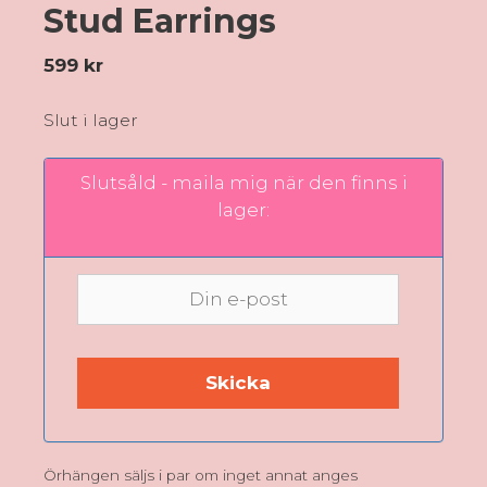
Stud Earrings
599
kr
Slut i lager
Slutsåld - maila mig när den finns i
lager:
Örhängen säljs i par om inget annat anges