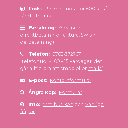
Frakt:
39 kr, handla för 600 kr så
får du fri frakt.
Betalning:
Svea (kort,
direktbetalning, faktura, Swish,
delbetalning)
Telefon:
0763-372767
(telefontid: kl 09 - 15 vardagar, det
går alltid bra att sms:a eller
maila
)
E-post:
Kontaktformulär
Ångra köp:
Formulär
Info:
Om butiken
och
Vanliga
frågor