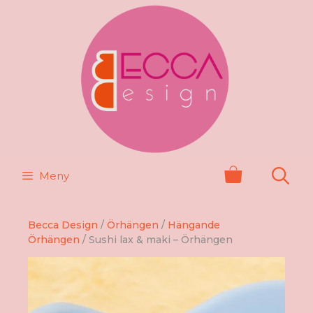
Hoppa
till
innehåll
Meny
Becca Design
/
Örhängen
/
Hängande
Örhängen
/ Sushi lax & maki – Örhängen