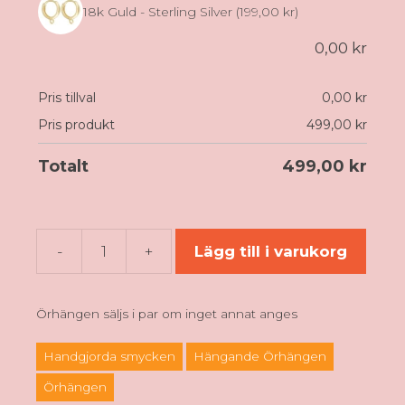
18k Guld - Sterling Silver
(199,00 kr)
0,00
kr
Pris tillval
0,00
kr
Pris produkt
499,00
kr
Totalt
499,00
kr
-
+
Lägg till i varukorg
Sushi
lax
&
Örhängen säljs i par om inget annat anges
maki
-
Handgjorda smycken
Hängande Örhängen
Örhängen
Örhängen
mängd