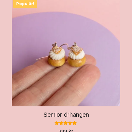
Semlor örhängen
5.00
399
kr